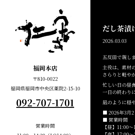
だし茶漬
2026.03.03
未分類
五反田で親し
福岡本店
主役は、素材
さらりと軽や
〒810-0022
忙しい日の昼
福岡県福岡市中央区薬院2-15-10
一日の終わり
092-707-1701
凪のように穏
■ 2026年3月
■ 営業時間
営業時間
【昼】11:00〜14
【夜】17:00〜21